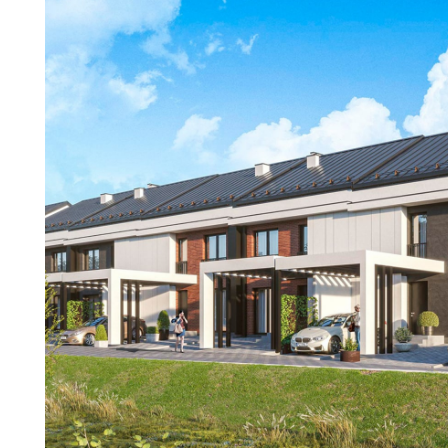
Osiedle za Młynem II