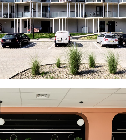
ęże Górki IV