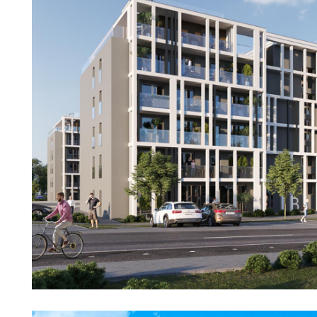
Osiedle Księże Górki II